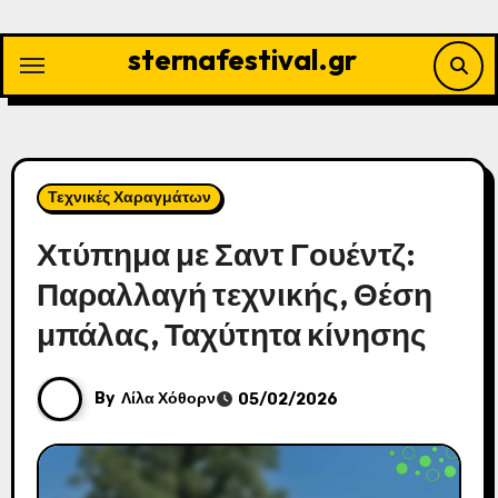
Skip
to
sternafestival.gr
content
Τεχνικές Χαραγμάτων
Χτύπημα με Σαντ Γουέντζ:
Παραλλαγή τεχνικής, Θέση
μπάλας, Ταχύτητα κίνησης
By
Λίλα Χόθορν
05/02/2026