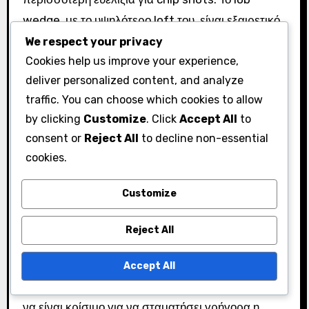
wedge, με το υψηλότερο loft του, είναι εξαιρετικό
για πολύ κοντά, ψηλά χτυπήματα, αλλά μπορεί να
We respect your privacy
Cookies help us improve your experience,
είναι λιγότερο συγχωρητικό σε πιο μακριά chips.
deliver personalized content, and analyze
Το sand wedge βρίσκει μια ισορροπία μεταξύ loft
traffic. You can choose which cookies to allow
και ελέγχου, καθιστώντας το κατάλληλο για μια
by clicking
Customize
. Click
Accept All
to
σειρά αποστάσεων. Αυτό το κλαμπ μπορεί να
consent or
Reject All
to decline non-essential
χειριστεί διάφορες καταστάσεις, είτε βρίσκεστε
cookies.
στο rough είτε στο fairway, παρέχοντας μια
αξιόπιστη επιλογή για τις περισσότερες
Customize
καταστάσεις chip.
Reject All
Επιπλέον, ο σχεδιασμός του sand wedge
επιτρέπει καλύτερο έλεγχο της περιστροφής σε
Accept All
σύγκριση με ένα lob wedge, γεγονός που μπορεί
να είναι κρίσιμο για να σταματήσει γρήγορα η